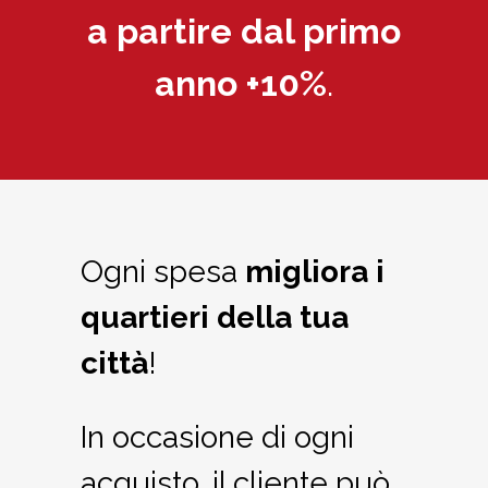
a partire dal primo
anno +10%
.
Ogni spesa
migliora i
quartieri della tua
città
!
In occasione di ogni
acquisto, il cliente può