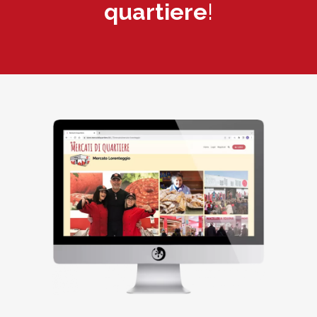
quartiere
!